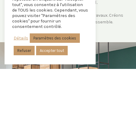
maison, du sol au plafond.
tout", vous consentez à l'utilisation
de TOUS les cookies. Cependant, vous
Un accompagnement pour vos plans et travaux. Créons
pouvez visiter "Paramètres des
cookies" pour fournir un
ensemble une décoration qui vous ressemble.
consentement contrôlé.
Détails
Paramètres des cookies
Refuser
Accepter tout
UN PROJET ? FAITES-MOI
CONFIANCE !