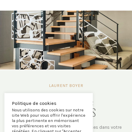
LAURENT BOYER
OBJETS DÉCO &
Politique de cookies
AMÉNAGEMENTS
Nous utilisons des cookies sur notre
site Web pour vous offrir l'expérience
la plus pertinente en mémorisant
vos préférences et vos visites
Je peux vous apporter mes compétences dans votre
répétées. En cliquant sur "Accepter